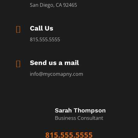
San Diego, CA 92465

Call Us
815.555.5555

Send us a mail
info@mycomapny.com
Sarah Thompson
Business Consultant
815.555.5555