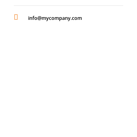

info@mycompany.com