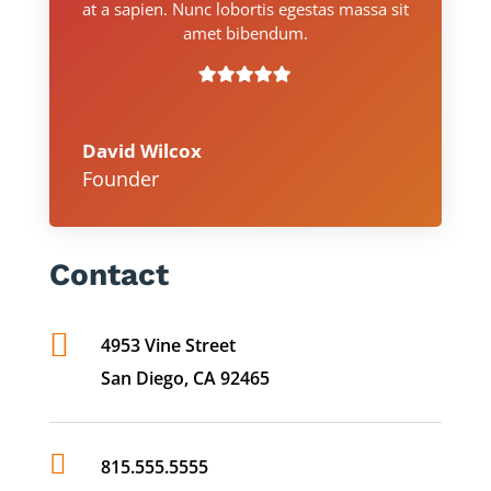
at a sapien. Nunc lobortis egestas massa sit
amet bibendum.
David Wilcox
Founder
Contact

4953 Vine Street
San Diego, CA 92465

815.555.5555