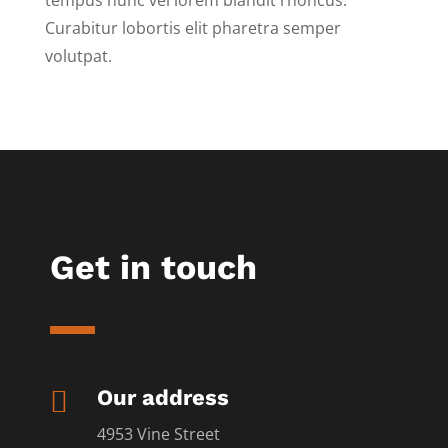
tempus nunc vel lorem blandit rhoncus.
Curabitur lobortis elit pharetra semper
volutpat.
Get in touch

Our address
4953 Vine Street