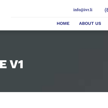
(
info@ivr.li
HOME
ABOUT US
E V1