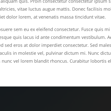
 aliquam quis. Proin consectetur consectetur ipsum
ultricies, vitae luctus augue mattis. Donec facilisis mol
et dolor lorem, at venenatis massa tincidunt vitae.
suere sem eu ex eleifend consectetur. Fusce quis mi si
esque quis lacus id ante condimentum vestibulum. Ae
Sed sed eros at dolor imperdiet consectetur. Sed ma
iaculis in molestie vel, pulvinar dictum mi. Nunc dict
nunc vel lorem blandit rhoncus. Curabitur lobortis e