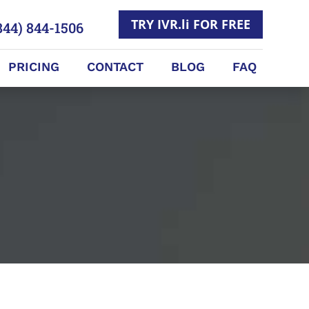
TRY IVR.li FOR FREE
844) 844-1506
PRICING
CONTACT
BLOG
FAQ