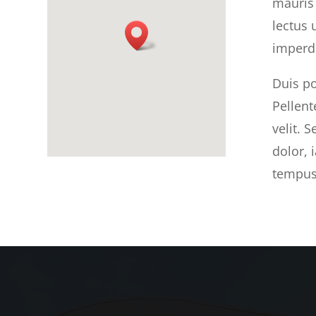
mauris
lectus 
imperdi
Duis po
Pellent
velit. 
dolor, 
tempus 