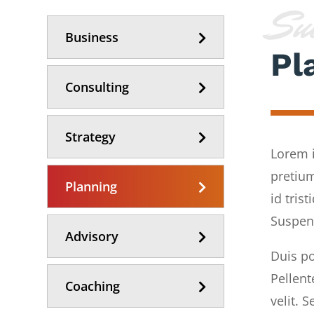
Su
Business
Pl
Consulting
Strategy
Lorem i
pretium
Planning
id tris
Suspend
Advisory
Duis po
Pellent
Coaching
velit. 