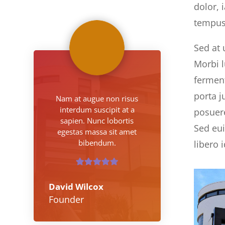
dolor, 
tempus 
Sed at 
Morbi l
ferment
porta j
Nam at augue non risus
interdum suscipit at a
posuere
sapien. Nunc lobortis
Sed eui
egestas massa sit amet
bibendum.
libero
David Wilcox
Founder