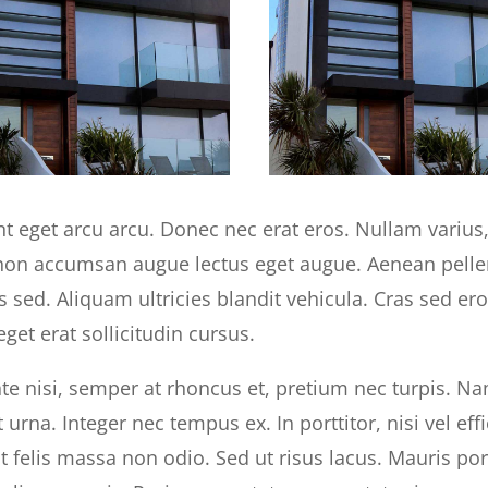
t eget arcu arcu. Donec nec erat eros. Nullam varius
 non accumsan augue lectus eget augue. Aenean pell
 sed. Aliquam ultricies blandit vehicula. Cras sed e
get erat sollicitudin cursus.
te nisi, semper at rhoncus et, pretium nec turpis. Nam
t urna. Integer nec tempus ex. In porttitor, nisi vel ef
t felis massa non odio. Sed ut risus lacus. Mauris p