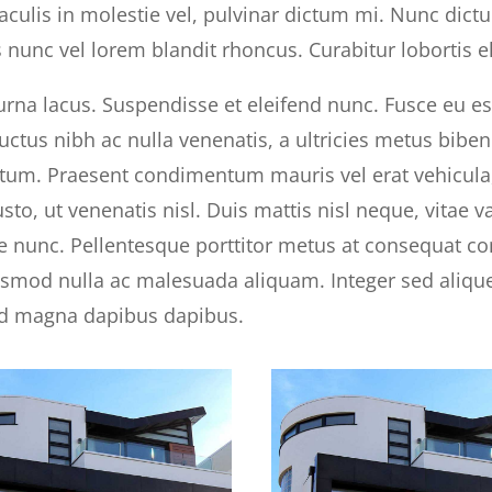
iaculis in molestie vel, pulvinar dictum mi. Nunc dict
nunc vel lorem blandit rhoncus. Curabitur lobortis e
urna lacus. Suspendisse et eleifend nunc. Fusce eu est
uctus nibh ac nulla venenatis, a ultricies metus biben
um. Praesent condimentum mauris vel erat vehicula,
usto, ut venenatis nisl. Duis mattis nisl neque, vita
 nunc. Pellentesque porttitor metus at consequat con
smod nulla ac malesuada aliquam. Integer sed aliqu
 id magna dapibus dapibus.