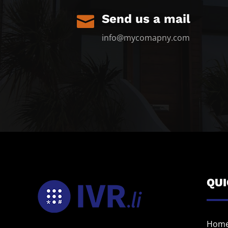
Send us a mail

info@mycomapny.com
QU
Hom