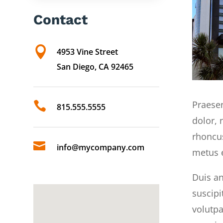
Contact

4953 Vine Street
San Diego, CA 92465
Praesen

815.555.5555
dolor,
rhoncus

info@mycompany.com
metus e
Duis an
suscipi
volutpa